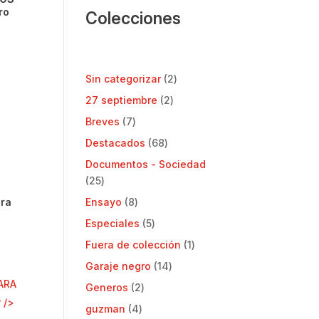
ro
Colecciones
2
Sin categorizar
2
productos
2
27 septiembre
2
productos
7
Breves
7
productos
68
Destacados
68
productos
Documentos - Sociedad
25
25
productos
8
Ensayo
8
dra
productos
5
Especiales
5
productos
1
Fuera de colección
1
producto
14
Garaje negro
14
productos
2
Generos
2
productos
4
guzman
4