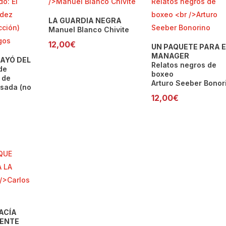
LA GUARDIA NEGRA
Manuel Blanco Chivite
12,00
€
UN PAQUETE PARA E
MANAGER
CAYÓ DEL
Relatos negros de
de
boxeo
 de
Arturo Seeber Bonor
sada (no
12,00
€
ACÍA
GENTE