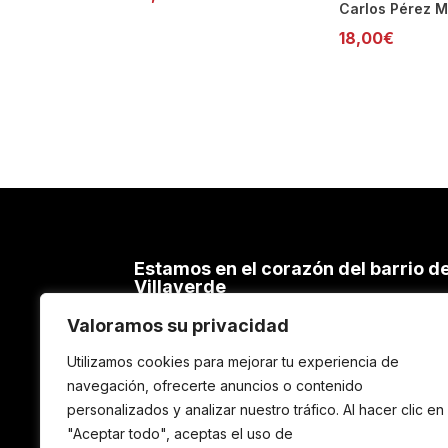
Carlos Pérez M
18,00
€
Estamos en el corazón del barrio d
Villaverde
C/ Cacereños, 54 – 28021 MADRID
Valoramos su privacidad
TEL. 91 798 69 11
Utilizamos cookies para mejorar tu experiencia de
600 241 668
navegación, ofrecerte anuncios o contenido
e-mail: info@elgarajeediciones.com
personalizados y analizar nuestro tráfico. Al hacer clic en
"Aceptar todo", aceptas el uso de