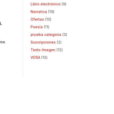
productos
9
Libro electrónico
9
productos
19
Narrativa
19
productos
10
Ofertas
10
L
productos
11
Poesía
11
productos
3
prueba categoria
3
productos
ino
2
Suscripciones
2
productos
12
Texto-Imagen
12
productos
13
VOSA
13
productos