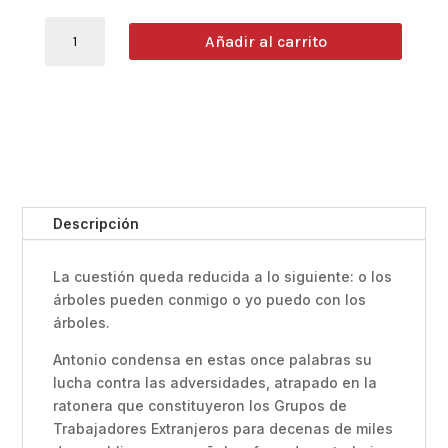
CARTAS
Añadir al carrito
DE
ANTONIO
Alma
Hernando
Fojo
/
Carlos
Diez
Descripción
Hernando
cantidad
La cuestión queda reducida a lo siguiente: o los
árboles pueden conmigo o yo puedo con los
árboles.
Antonio condensa en estas once palabras su
lucha contra las adversidades, atrapado en la
ratonera que constituyeron los Grupos de
Trabajadores Extranjeros para decenas de miles