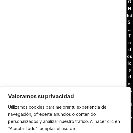
O
N
ES
S.
L.
T
o
d
os
lo
s
d
er
ec
Valoramos su privacidad
h
os
Utilizamos cookies para mejorar tu experiencia de
re
navegación, ofrecerte anuncios o contenido
se
personalizados y analizar nuestro tráfico. Al hacer clic en
rv
"Aceptar todo", aceptas el uso de
a