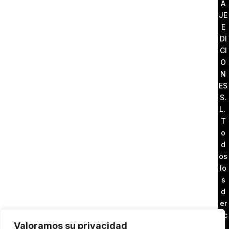
A
JE
E
DI
CI
O
N
ES
S.
L.
T
o
d
os
lo
s
d
er
ec
Valoramos su privacidad
h