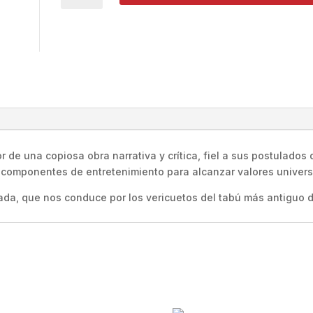
OTRAS
FLORES
AMARILLAS
Manuel
García
Viñó
cantidad
or de una copiosa obra narrativa y crítica, fiel a sus postulados
s componentes de entretenimiento para alcanzar valores univers
ada, que nos conduce por los vericuetos del tabú más antiguo d