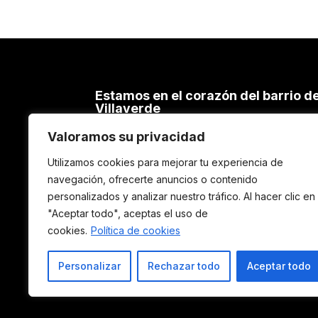
Estamos en el corazón del barrio d
Villaverde
C/ Cacereños, 54 – 28021 MADRID
Valoramos su privacidad
TEL. 91 798 69 11
Utilizamos cookies para mejorar tu experiencia de
600 241 668
navegación, ofrecerte anuncios o contenido
e-mail: info@elgarajeediciones.com
personalizados y analizar nuestro tráfico. Al hacer clic en
"Aceptar todo", aceptas el uso de
cookies.
Política de cookies
Aviso Legal y Condiciones Ge
Personalizar
Rechazar todo
Aceptar todo
©