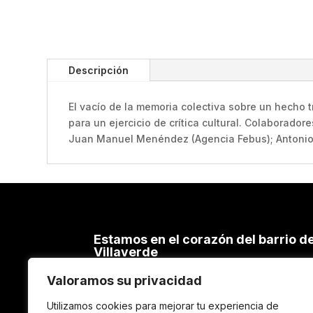
Descripción
El vacío de la memoria colectiva sobre un hecho t
para un ejercicio de crítica cultural. Colaborado
Juan Manuel Menéndez (Agencia Febus); Antonio Mo
Estamos en el corazón del barrio d
Villaverde
C/ Cacereños, 54 – 28021 MADRID
Valoramos su privacidad
TEL. 91 798 69 11
Utilizamos cookies para mejorar tu experiencia de
600 241 668