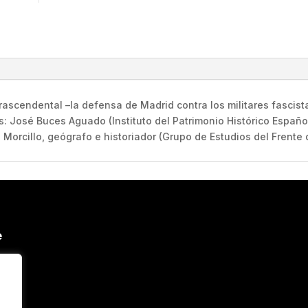
Madrid
cantidad
rascendental –la defensa de Madrid contra los militares fascista
res: José Buces Aguado (Instituto del Patrimonio Histórico Españ
rcillo, geógrafo e historiador (Grupo de Estudios del Frente 
e