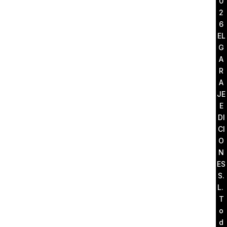
0
2
6
EL
G
A
R
A
JE
E
DI
CI
O
N
ES
S.
L.
T
o
d