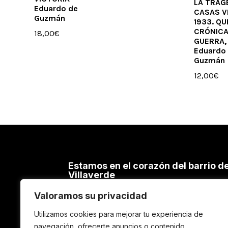
LA TRAG
Eduardo de
CASAS V
Guzmán
1933. QU
CRÓNICA
18,00
€
GUERRA,
Eduardo
Guzmán
12,00
€
Estamos en el corazón del barrio d
Villaverde
C/ Cacereños, 54 – 28021 MADRID
Valoramos su privacidad
TEL. 91 798 69 11
Utilizamos cookies para mejorar tu experiencia de
600 241 668
navegación, ofrecerte anuncios o contenido