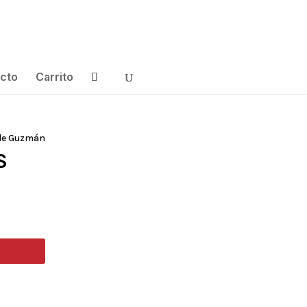
cto
Carrito
de Guzmán
S