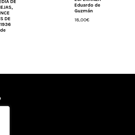
EDIA DE
Eduardo de
IEJAS,
Guzmán
INCE
S DE
18,00
€
 1936
 de
e