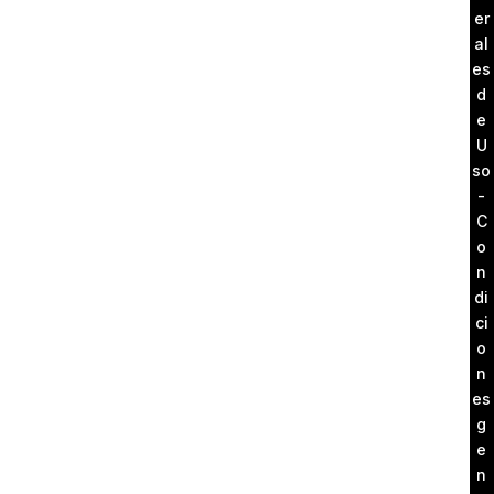
er
al
es
d
e
U
so
-
C
o
n
di
ci
o
n
es
g
e
n