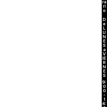
ra
ri
o
D
e
L
U
N
E
S
a
V
IE
R
N
E
S
9:
0
0
-
1
4: