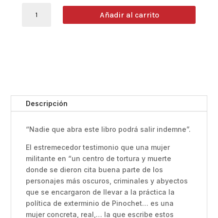
UNA
Añadir al carrito
MUJER
EN
VILLA
GRIMALDI
Nubia
Becker
Eguiluz
cantidad
Descripción
“Nadie que abra este libro podrá salir indemne”.
El estremecedor testimonio que una mujer
militante en “un centro de tortura y muerte
donde se dieron cita buena parte de los
personajes más oscuros, criminales y abyectos
que se encargaron de llevar a la práctica la
política de exterminio de Pinochet… es una
mujer concreta, real,… la que escribe estos