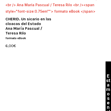
CHERID. Un sicario en las
cloacas del Estado
Ana María Pascual /
Teresa Rilo
formato eBook
6,00
€
E
st
a
m
o
s
e
n