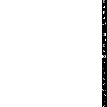
G
A
R
A
JE
E
DI
CI
O
N
ES
S.
L.
T
o
d
os
lo
s
d