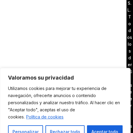
S.
L.
T
o
d
os
lo
s
d
er
ec
Valoramos su privacidad
h
os
Utilizamos cookies para mejorar tu experiencia de
re
navegación, ofrecerte anuncios o contenido
se
personalizados y analizar nuestro tráfico. Al hacer clic en
rv
"Aceptar todo", aceptas el uso de
a
cookies.
Política de cookies
d
os
Personalizar
Rechazar todo
Aceptar todo