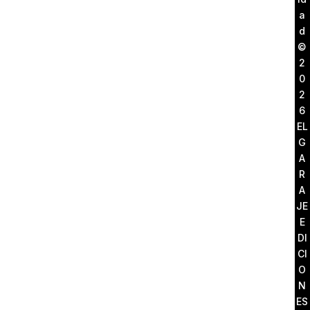
a
d
©
2
0
2
6
EL
G
A
R
A
JE
E
DI
CI
O
N
ES