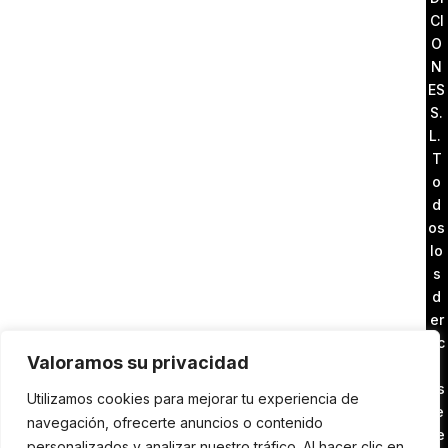
CI
O
N
ES
S.
L.
T
o
d
os
lo
s
d
er
ec
Valoramos su privacidad
h
os
Utilizamos cookies para mejorar tu experiencia de
re
navegación, ofrecerte anuncios o contenido
se
personalizados y analizar nuestro tráfico. Al hacer clic en