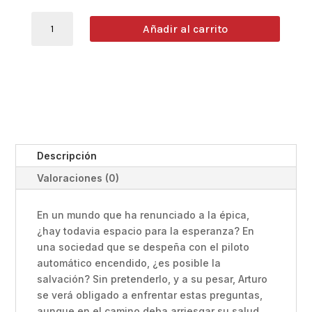
Alerta
Añadir al carrito
de
patera.
Historias
a
la
deriva
en
la
Descripción
ruta
Valoraciones (0)
canaria
3
Miguel
En un mundo que ha renunciado a la épica,
Martí
¿hay todavia espacio para la esperanza? En
(copia)
una sociedad que se despeña con el piloto
cantidad
automático encendido, ¿es posible la
salvación? Sin pretenderlo, y a su pesar, Arturo
se verá obligado a enfrentar estas preguntas,
aunque en el camino deba arriesgar su salud,