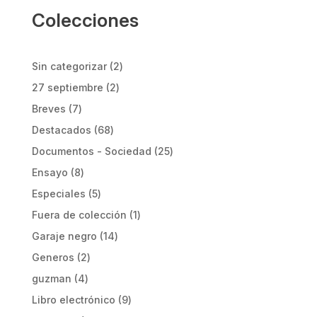
Colecciones
2
Sin categorizar
2
productos
2
27 septiembre
2
productos
7
Breves
7
productos
68
Destacados
68
productos
25
Documentos - Sociedad
25
productos
8
Ensayo
8
productos
5
Especiales
5
productos
1
Fuera de colección
1
producto
14
Garaje negro
14
productos
2
Generos
2
productos
4
guzman
4
productos
9
Libro electrónico
9
productos