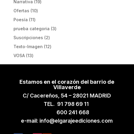
19
Narrativa
19
productos
10
Ofertas
10
productos
11
Poesía
11
productos
3
prueba categoria
3
productos
2
Suscripciones
2
productos
12
Texto-Imagen
12
productos
13
VOSA
13
productos
Estamos en el corazón del barrio de
Villaverde
C/ Cacereños, 54 – 28021 MADRID
TEL. 91 798 69 11
600 241 668
e-mail: info@elgarajeediciones.com