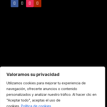
Nuestro horario
Valoramos su privacidad
De LUNES a VIERNES
Utilizamos cookies para mejorar tu experiencia de
9:00-14:00
navegación, ofrecerte anuncios o contenido
Aviso Legal y Condiciones Generales de Uso
-
personalizados y analizar nuestro tráfico. Al hacer clic en
Condiciones generales de venta
-
Política de
"Aceptar todo", aceptas el uso de
Cookies
-
Política de Privacidad
cookies.
Política de cookies