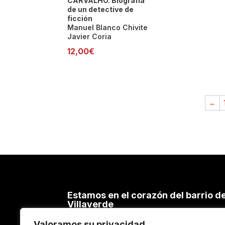
CARVALHO. Biografía
de un detective de
ficción
Manuel Blanco Chivite
Javier Coria
12,00
€
←
Estamos en el corazón del barrio d
Villaverde
C/ Cacereños, 54 – 28021 MADRID
Valoramos su privacidad