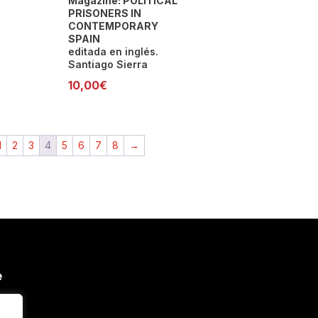
Magazine: POLITICAL
PRISONERS IN
CONTEMPORARY
SPAIN
editada en inglés.
Santiago Sierra
10,00
€
1
2
3
4
5
6
7
8
→
e