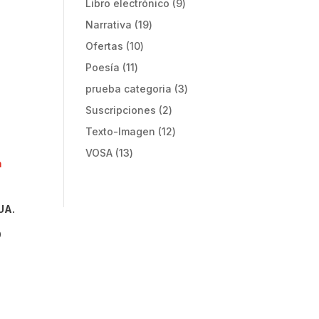
9
Libro electrónico
9
productos
19
Narrativa
19
productos
10
Ofertas
10
productos
11
Poesía
11
productos
3
prueba categoria
3
productos
2
Suscripciones
2
productos
12
Texto-Imagen
12
productos
13
VOSA
13
productos
UA.
9