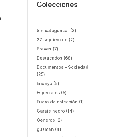
Colecciones
a
2
Sin categorizar
2
productos
2
27 septiembre
2
productos
7
Breves
7
productos
68
Destacados
68
productos
Documentos - Sociedad
25
25
productos
8
Ensayo
8
productos
5
Especiales
5
productos
1
Fuera de colección
1
producto
14
Garaje negro
14
productos
2
Generos
2
productos
4
guzman
4
productos